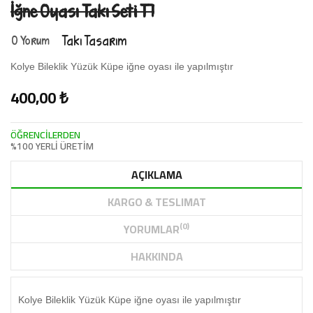
İğne Oyası Takı Seti T7
0 Yorum
Takı Tasarım
Kolye Bileklik Yüzük Küpe iğne oyası ile yapılmıştır
400,00 ₺
ÖĞRENCİLERDEN
%100 YERLİ ÜRETİM
AÇIKLAMA
KARGO & TESLIMAT
(0)
YORUMLAR
HAKKINDA
Kolye Bileklik Yüzük Küpe iğne oyası ile yapılmıştır