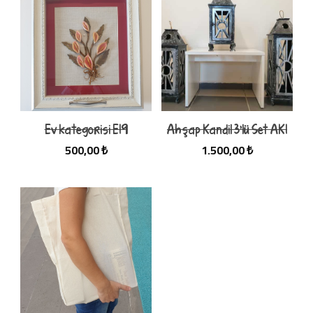
Ev kategorisi E19
Ahşap Kandil 3'lü Set AK1
500,00 ₺
1.500,00 ₺