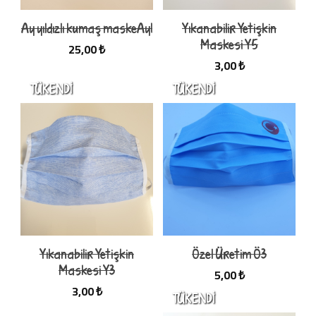
Ay yıldızlı kumaş maskeAy1
Yıkanabilir Yetişkin
Maskesi Y5
25,00 ₺
3,00 ₺
Yıkanabilir Yetişkin
Özel Üretim Ö3
Maskesi Y3
5,00 ₺
3,00 ₺