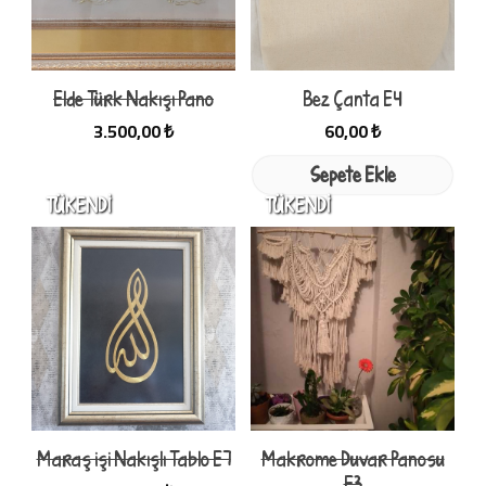
Elde Türk Nakışı Pano
Bez Çanta E4
3.500,00 ₺
60,00 ₺
Sepete Ekle
Maraş işi Nakışlı Tablo E7
Makrome Duvar Panosu
E3