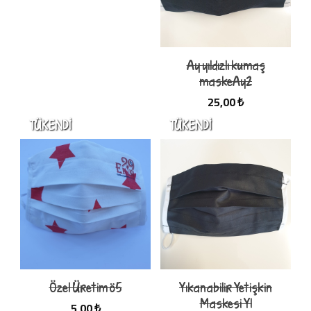
Ay yıldızlı kumaş
maskeAy2
25,00 ₺
Özel Üretim ö5
Yıkanabilir Yetişkin
Maskesi Y1
5,00 ₺