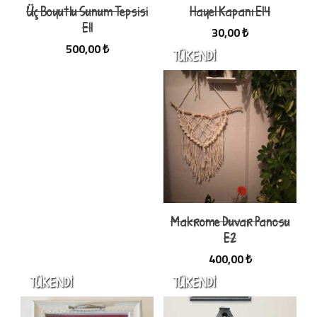
Üç Boyutlu Sunum Tepsisi
Hayel Kapanı E14
E11
30,00 ₺
500,00 ₺
Makrome Duvar Panosu
E2
400,00 ₺