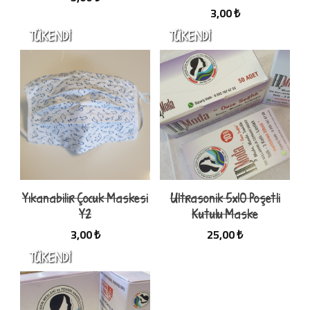
3,00 ₺
Yıkanabilir Çocuk Maskesi
Ultrasonik 5x10 Poşetli
Y2
Kutulu Maske
3,00 ₺
25,00 ₺