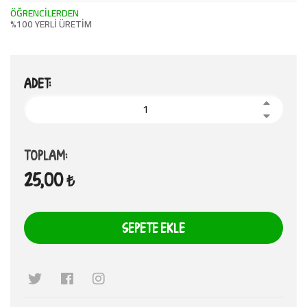
ÖĞRENCİLERDEN
%100 YERLİ ÜRETİM
ADET:
TOPLAM:
25,00 ₺
SEPETE EKLE