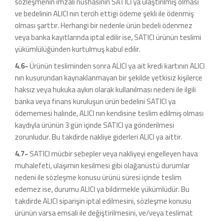
sözleşmenin imzalı nüshasının SATICI ya ulaştırılmış olması
ve bedelinin ALICI nın tercih ettigi ödeme şekli ile ödenmiş
olması şarttır. Herhangi bir nedenle ürün bedeli ödenmez
veya banka kayıtlarında iptal edilir ise, SATICI ürünün teslimi
yükümlülüğünden kurtulmuş kabul edilir.
4.6-
Ürünün tesliminden sonra ALICI ya ait kredi kartının ALICI
nın kusurundan kaynaklanmayan bir şekilde yetkisiz kişilerce
haksız veya hukuka aykırı olarak kullanılması nedeni ile ilgili
banka veya finans kuruluşun ürün bedelini SATICI ya
ödememesi halinde, ALICI nın kendisine teslim edilmiş olması
kaydıyla ürünün 3 gün içinde SATICI ya gönderilmesi
zorunludur. Bu takdirde nakliye giderleri ALICI ya aittir.
4.7-
SATICI mücbir sebepler veya nakliyeyi engelleyen hava
muhalefeti, ulaşımın kesilmesi gibi olağanüstü durumlar
nedeni ile sözleşme konusu ürünü süresi içinde teslim
edemez ise, durumu ALICI ya bildirmekle yükümlüdür. Bu
takdirde ALICI siparişin iptal edilmesini, sözleşme konusu
ürünün varsa emsali ile değiştirilmesini, ve/veya teslimat