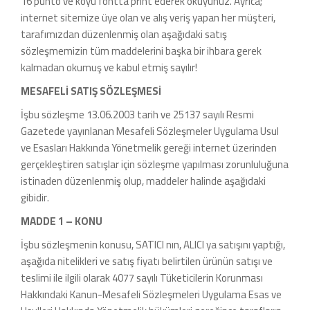
16 punto ve koyu fontta print ederek okuyunuz. Ayrıca;
internet sitemize üye olan ve alış veriş yapan her müşteri,
tarafımızdan düzenlenmiş olan aşağıdaki satış
sözleşmemizin tüm maddelerini başka bir ihbara gerek
kalmadan okumuş ve kabul etmiş sayılır!
MESAFELİ SATIŞ SÖZLEŞMESİ
İşbu sözleşme 13.06.2003 tarih ve 25137 sayılı Resmi
Gazetede yayınlanan Mesafeli Sözleşmeler Uygulama Usul
ve Esasları Hakkında Yönetmelik gereği internet üzerinden
gerçekleştiren satışlar için sözleşme yapılması zorunluluğuna
istinaden düzenlenmiş olup, maddeler halinde aşağıdaki
gibidir.
MADDE 1 – KONU
İşbu sözleşmenin konusu, SATICI nın, ALICI ya satışını yaptığı,
aşağıda nitelikleri ve satış fiyatı belirtilen ürünün satışı ve
teslimi ile ilgili olarak 4077 sayılı Tüketicilerin Korunması
Hakkındaki Kanun-Mesafeli Sözleşmeleri Uygulama Esas ve