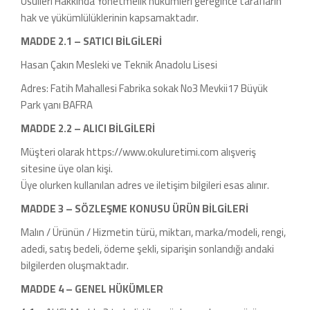
Usulleri Hakkında Yönetmelik hükümleri gereğince tarafların
hak ve yükümlülüklerinin kapsamaktadır.
MADDE 2.1 – SATICI BİLGİLERİ
Hasan Çakın Mesleki ve Teknik Anadolu Lisesi
Adres: Fatih Mahallesi Fabrika sokak No3 Mevkii17 Büyük
Park yanı BAFRA
MADDE 2.2 – ALICI BİLGİLERİ
Müşteri olarak https://www.okuluretimi.com alışveriş
sitesine üye olan kişi.
Üye olurken kullanılan adres ve iletişim bilgileri esas alınır.
MADDE 3 – SÖZLEŞME KONUSU ÜRÜN BİLGİLERİ
Malın / Ürünün / Hizmetin türü, miktarı, marka/modeli, rengi,
adedi, satış bedeli, ödeme şekli, siparişin sonlandığı andaki
bilgilerden oluşmaktadır.
MADDE 4 – GENEL HÜKÜMLER