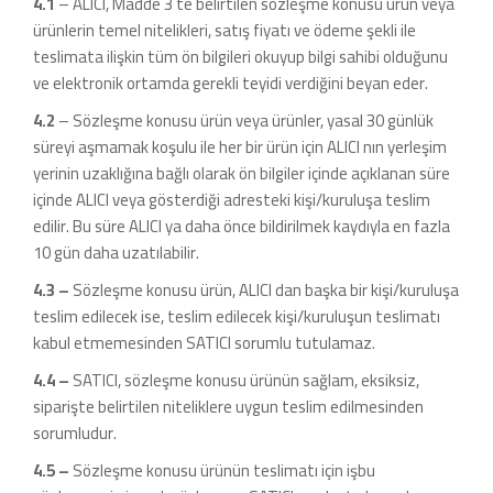
4.1
– ALICI, Madde 3 te belirtilen sözleşme konusu ürün veya
ürünlerin temel nitelikleri, satış fiyatı ve ödeme şekli ile
teslimata ilişkin tüm ön bilgileri okuyup bilgi sahibi olduğunu
ve elektronik ortamda gerekli teyidi verdiğini beyan eder.
4.2
– Sözleşme konusu ürün veya ürünler, yasal 30 günlük
süreyi aşmamak koşulu ile her bir ürün için ALICI nın yerleşim
yerinin uzaklığına bağlı olarak ön bilgiler içinde açıklanan süre
içinde ALICI veya gösterdiği adresteki kişi/kuruluşa teslim
edilir. Bu süre ALICI ya daha önce bildirilmek kaydıyla en fazla
10 gün daha uzatılabilir.
4.3 –
Sözleşme konusu ürün, ALICI dan başka bir kişi/kuruluşa
teslim edilecek ise, teslim edilecek kişi/kuruluşun teslimatı
kabul etmemesinden SATICI sorumlu tutulamaz.
4.4 –
SATICI, sözleşme konusu ürünün sağlam, eksiksiz,
siparişte belirtilen niteliklere uygun teslim edilmesinden
sorumludur.
4.5 –
Sözleşme konusu ürünün teslimatı için işbu